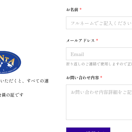
お名前
*
お
メールアドレス
*
名
前
メ
ー
ル
折り返しのご連絡で使用しますので正
ア
ド
レ
お問い合わせ内容
*
んでいただくと、すべての連
ス
メ
ー
会員の証です
ル
ア
ド
レ
ス