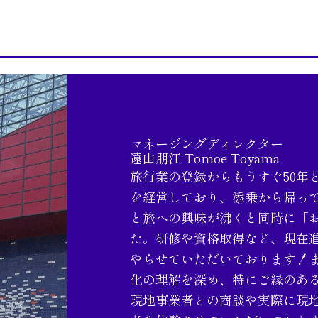
マネージングディレクター
遠山朋江 Tomoe Toyama
旅行業の登録からもうすぐ50年
を経営しており、添乗から帰っ
と旅への興味が沸くと同時に「
た。研修や資格取得など、現在
やらせていただいております！
化の理解を深め、特にご縁のあ
現地事業者との商談や実際に現