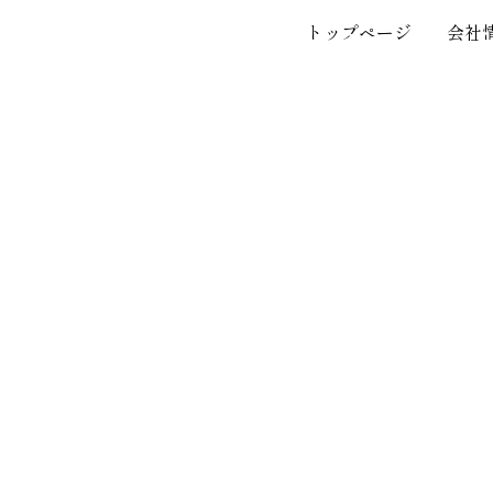
限会社りんどう
トップページ
会社
RINDO TRAVEL Co., Ltd.
ニーズに寄り添い、きめ細やかなサービスを提供するトラベル